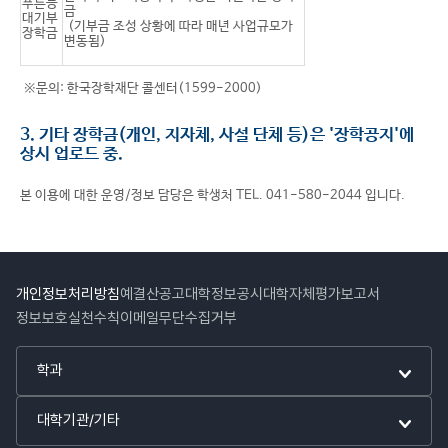
푸른등
금
대기부
(기부금 조성 상황에 따라 매년 사업규모가
장학금
변동됨)
※문의: 한국장학재단 콜센터(1599-2000)
3. 기타 장학금(개인, 지자체, 사설 단체 등)은 '장학공지'에
상시 업로드 중.
본 이용에 대한 운영/정보 담당은 학생처 TEL. 041-580-2044 입니다.
개인정보처리방침
예결산공고
대학정보공시
대학자체평가보고서
정보보호실천수칙
이메일무단수집거부
학과
대학기관/기타