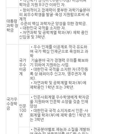
•직전학기 성적이 C수준(70점) 이상이며
학자금 지원 8구간 이하인 자.
•창의적이고 잠재력이 풍부한 과학기술분야
의 최우수학생을 발굴·육성 지원함으로써 세
계적
대통령
수준의 핵심 과학자군 양성을 위한 장학금.
과학 장
•대한민국 국적을 소지한 자.
학금
•자연과학 및 공학계열 학과(부) 재학 중인
신입생 및 3학년.
•우수 인재를 이공계로 적극 유도하
여 국가 핵심 인재군으로 육성하고 과
학
국가
기술분야 국가 경쟁력 우위를 확보하
우수
기 위하여 지원하는 사업.
이공
•대한민국 국적을 소지한 자(주민등
계
록 상 해외이주 신고자, 영주권자 제
외).
•자연과학 및 공학계열 학과(부)에
재학중인 1학년 또는 3학년.
•인문사회계열 우수학생에게 학자금
국가우
을 지원하여 인문학 소양을 갖춘 인재
수장학
인문
양성
금
100
•대한민국 국적 소지자로서 인문·사
년
회계열 학과(부)에 재학 중인 1학년 또
는 3학년
•전공분야별로 재능과 소질을 개발하