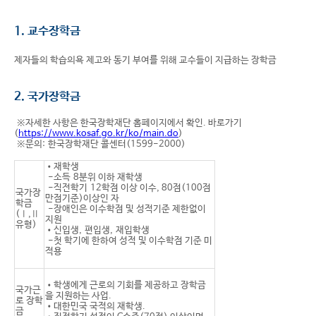
1. 교수장학금
제자들의 학습의욕 제고와 동기 부여를 위해 교수들이 지급하는 장학금
2. 국가장학금
※자세한 사항은 한국장학재단 홈페이지에서 확인. 바로가기
(
https://www.kosaf.go.kr/ko/main.do
)
※문의: 한국장학재단 콜센터(1599-2000)
•재학생
-소득 8분위 이하 재학생
-직전학기 12학점 이상 이수, 80점(100점
국가장
만점기준)이상인 자
학금
-장애인은 이수학점 및 성적기준 제한없이
(Ⅰ,Ⅱ
지원
유형)
•신입생, 편입생, 재입학생
-첫 학기에 한하여 성적 및 이수학점 기준 미
적용
•학생에게 근로의 기회를 제공하고 장학금
국가근
을 지원하는 사업.
로 장학
•대한민국 국적의 재학생.
금