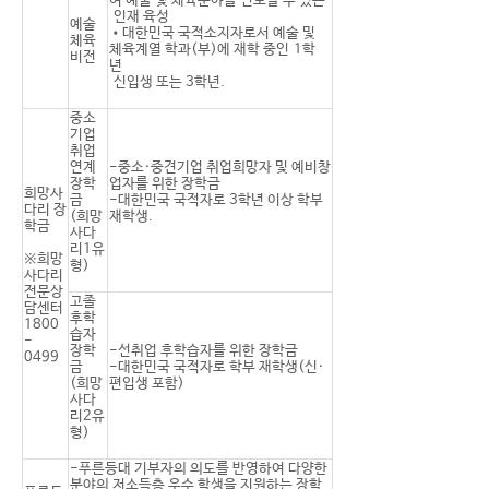
여 예술 및 체육분야를 선도할 수 있는
인재 육성
예술
•대한민국 국적소지자로서 예술 및
체육
체육계열 학과(부)에 재학 중인 1학
비전
년
신입생 또는 3학년.
중소
기업
취업
연계
-중소·중견기업 취업희망자 및 예비창
장학
업자를 위한 장학금
희망사
금
-대한민국 국적자로 3학년 이상 학부
다리 장
(희망
재학생.
학금
사다
리1유
※희망
형)
사다리
전문상
고졸
담센터
후학
1800
습자
-
장학
-선취업 후학습자를 위한 장학금
0499
금
-대한민국 국적자로 학부 재학생(신·
(희망
편입생 포함)
사다
리2유
형)
-푸른등대 기부자의 의도를 반영하여 다양한
분야의 저소득층 우수 학생을 지원하는 장학